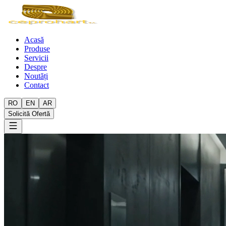
Acasă
Produse
Servicii
Despre
Noutăți
Contact
RO
EN
AR
Solicită Ofertă