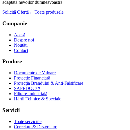
adaptată nevoilor dumneavoastră.
Solicită Ofertă
← Toate produsele
Companie
Acasă
Despre noi
Noutăți
Contact
Produse
Documente de Valoare
Protecție Financiară
Protecția Brandului & Anti-Falsificare
SAFEDOC™
Filtrare Industrială
Hârtii Tehnice & Speciale
Servicii
Toate serviciile
Cercetare & Dezvoltare