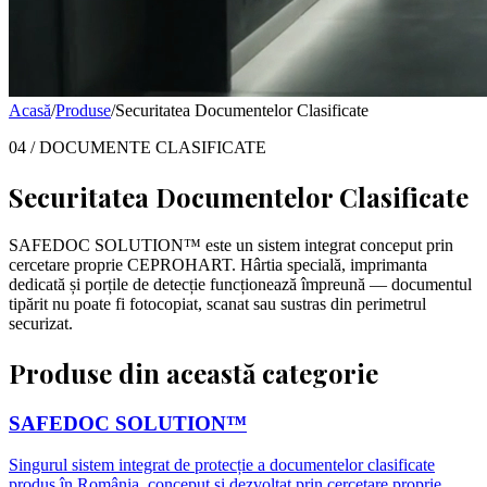
Acasă
/
Produse
/
Securitatea Documentelor Clasificate
04 / DOCUMENTE CLASIFICATE
Securitatea Documentelor Clasificate
SAFEDOC SOLUTION™ este un sistem integrat conceput prin
cercetare proprie CEPROHART. Hârtia specială, imprimanta
dedicată și porțile de detecție funcționează împreună — documentul
tipărit nu poate fi fotocopiat, scanat sau sustras din perimetrul
securizat.
Produse din această categorie
SAFEDOC SOLUTION™
Singurul sistem integrat de protecție a documentelor clasificate
produs în România, conceput și dezvoltat prin cercetare proprie