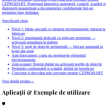
CEPROHART. Protejează împotriva sustragerii, copierii, scanării și
distrugerii neautorizate a documentelor confidențiale într-un
perimetru bine delimitat.
Specificații cheie
Nivel 1: hârtie specială cu element electromagnetic integrat la
fabricare
Nivel 2: imprimantă dedicată cu software proprietar —
activează semnătura la tipărire
Nivel 3: porți de detecție perimetrală — blocare automată la
ieșire din zonă
Anti-fotocopiere: copia nu moștenește elementul
electromagnetic
Anti-scanare: fișierul digital nu activează porțile de detecție
Perimetru configurabil și scalabil, definit de beneficiar
Conceput și dezvoltat prin cercetare proprie CEPROHART
Vezi detalii produs
→
Aplicații & Exemple de utilizare
🛡