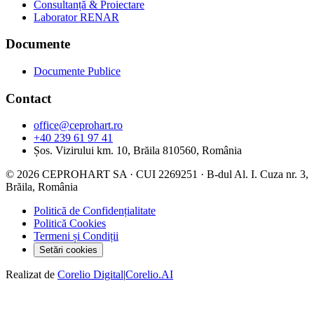
Consultanță & Proiectare
Laborator RENAR
Documente
Documente Publice
Contact
office@ceprohart.ro
+40 239 61 97 41
Șos. Vizirului km. 10, Brăila 810560, România
© 2026 CEPROHART SA · CUI 2269251 · B-dul Al. I. Cuza nr. 3,
Brăila, România
Politică de Confidențialitate
Politică Cookies
Termeni și Condiții
Setări cookies
Realizat de
Corelio Digital
|
Corelio.AI