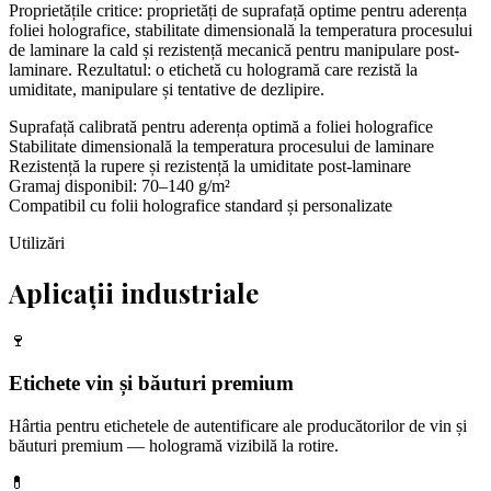
Proprietățile critice: proprietăți de suprafață optime pentru aderența
foliei holografice, stabilitate dimensională la temperatura procesului
de laminare la cald și rezistență mecanică pentru manipulare post-
laminare. Rezultatul: o etichetă cu hologramă care rezistă la
umiditate, manipulare și tentative de dezlipire.
Suprafață calibrată pentru aderența optimă a foliei holografice
Stabilitate dimensională la temperatura procesului de laminare
Rezistență la rupere și rezistență la umiditate post-laminare
Gramaj disponibil: 70–140 g/m²
Compatibil cu folii holografice standard și personalizate
Utilizări
Aplicații industriale
🍷
Etichete vin și băuturi premium
Hârtia pentru etichetele de autentificare ale producătorilor de vin și
băuturi premium — hologramă vizibilă la rotire.
💊