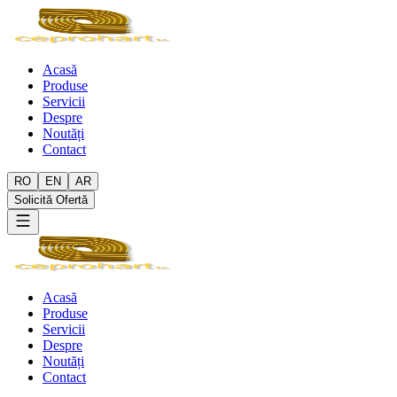
Acasă
Produse
Servicii
Despre
Noutăți
Contact
RO
EN
AR
Solicită Ofertă
Acasă
Produse
Servicii
Despre
Noutăți
Contact