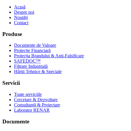
Acasă
Despre noi
Noutăți
Contact
Produse
Documente de Valoare
Protecție Financiară
Protecția Brandului & Anti-Falsificare
SAFEDOC™
Filtrare Industrială
Hârtii Tehnice & Speciale
Servicii
Toate serviciile
Cercetare & Dezvoltare
Consultanță & Proiectare
Laborator RENAR
Documente